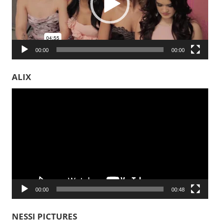
00:00
00:00
ALIX
Video-
Player
00:00
00:48
NESSI PICTURES