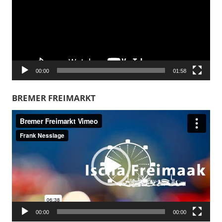
00:00
01:58
BREMER FREIMARKT
Video-
Player
00:00
00:00